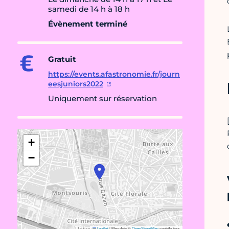
samedi de 14 h à 18 h
Évènement terminé
Gratuit
https://events.afastronomie.fr/journ
eesjuniors2022
Uniquement sur réservation
+
−
Leaflet
|
Map data ©
OpenStreetMap
contributors