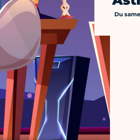
Ast
Du same