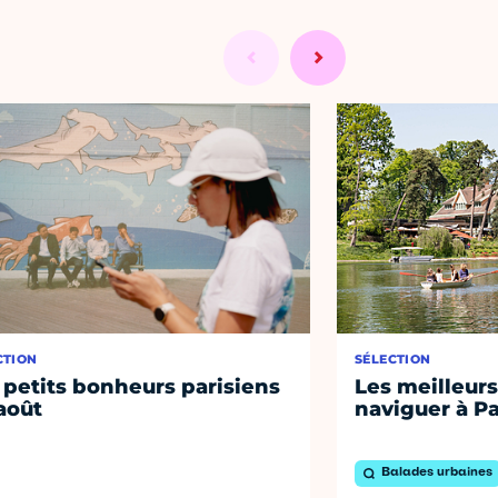
CTION
SÉLECTION
 petits bonheurs parisiens
Les meilleurs
août
naviguer à Pa
Balades urbaines