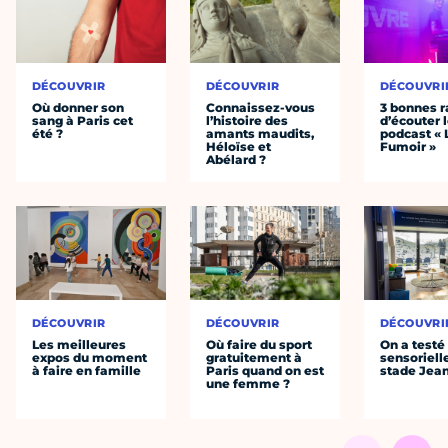
DÉCOUVRIR
DÉCOUVRIR
DÉCOUVRI
Où donner son
Connaissez-vous
3 bonnes r
sang à Paris cet
l’histoire des
d’écouter 
été ?
amants maudits,
podcast « 
Héloïse et
Fumoir »
Abélard ?
DÉCOUVRIR
DÉCOUVRIR
DÉCOUVRI
Les meilleures
Où faire du sport
On a testé 
expos du moment
gratuitement à
sensoriell
à faire en famille
Paris quand on est
stade Jea
une femme ?