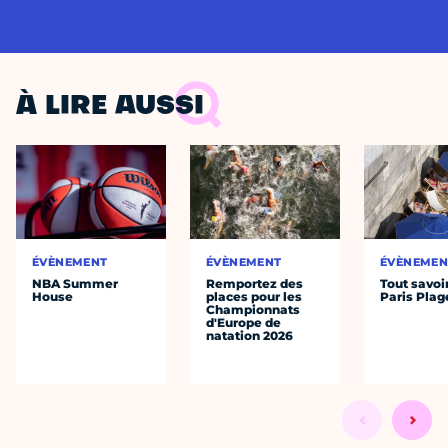
À LIRE AUSSI
ÉVÈNEMENT
ÉVÈNEMENT
ÉVÈNEMEN
NBA Summer
Remportez des
Tout savoi
House
places pour les
Paris Plag
Championnats
d'Europe de
natation 2026