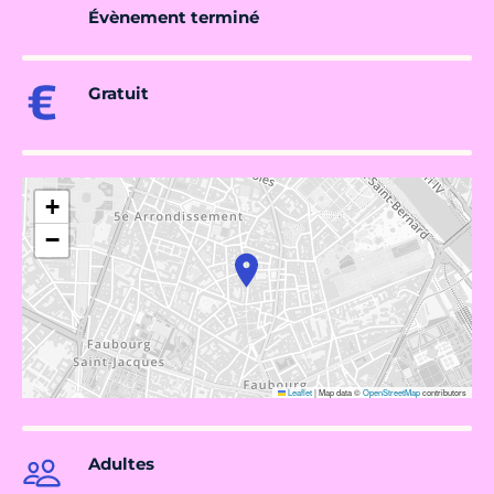
Évènement terminé
Gratuit
+
−
Leaflet
|
Map data ©
OpenStreetMap
contributors
Adultes