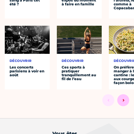
sang à Paris cet
expos du moment
l’altinha, l
été ?
à faire en famille
comme à
Copacaba
DÉCOUVRIR
DÉCOUVRIR
DÉCOUVRI
Les concerts
Ces sports à
On préfèr
parisiens à voir en
pratiquer
manger à 
août
tranquillement au
cantine : l
fil de l’eau
aux courge
façon bol
Vous êtes...