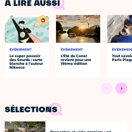
À LIRE AUSSI
ÉVÈNEMENT
ÉVÈNEMENT
ÉVÈNEMEN
Le super pouvoir
L’Été du Canal
Tout savoi
des Sourds : carte
revient pour une
Paris Plag
blanche à l'auteur
19ème édition
Nikesco
SÉLECTIONS
Brocantes et vide-greniers : on