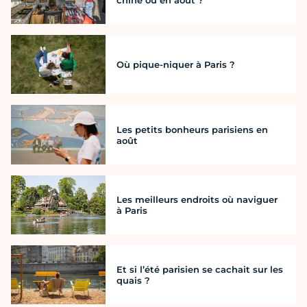
chine où en août ?
Où pique-niquer à Paris ?
Les petits bonheurs parisiens en
août
Les meilleurs endroits où naviguer
à Paris
Et si l’été parisien se cachait sur les
quais ?