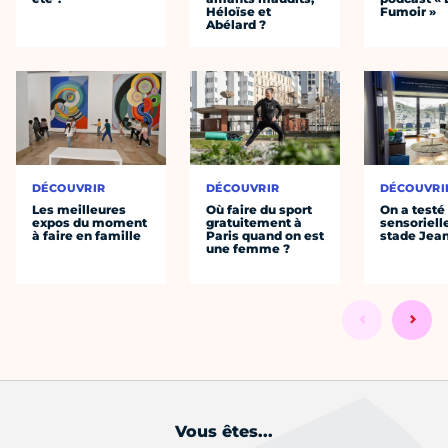
Héloïse et
Fumoir »
Abélard ?
DÉCOUVRIR
DÉCOUVRIR
DÉCOUVRI
Les meilleures
Où faire du sport
On a testé 
expos du moment
gratuitement à
sensoriell
à faire en famille
Paris quand on est
stade Jea
une femme ?
Vous êtes...