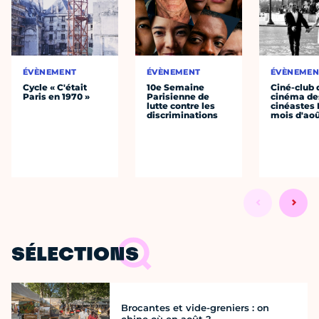
ÉVÈNEMENT
ÉVÈNEMENT
ÉVÈNEMEN
Cycle « C'était
10e Semaine
Ciné-club 
Paris en 1970 »
Parisienne de
cinéma de
lutte contre les
cinéastes 
discriminations
mois d'ao
SÉLECTIONS
Brocantes et vide-greniers : on