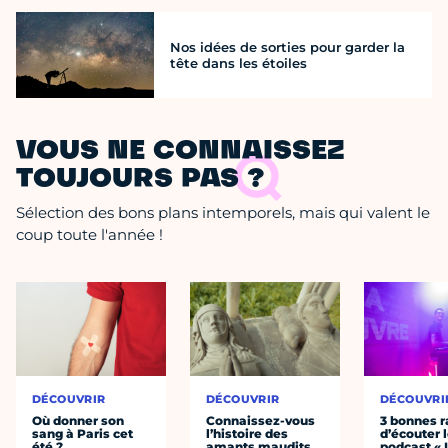
Nos idées de sorties pour garder la
tête dans les étoiles
VOUS NE CONNAISSEZ
TOUJOURS PAS ?
Sélection des bons plans intemporels, mais qui valent le
coup toute l'année !
DÉCOUVRIR
DÉCOUVRIR
DÉCOUVRI
Où donner son
Connaissez-vous
3 bonnes r
sang à Paris cet
l’histoire des
d’écouter 
été ?
amants maudits,
podcast « 