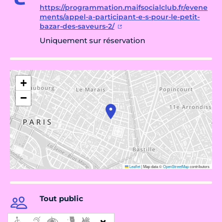
https://programmation.maifsocialclub.fr/evene
ments/appel-a-participant-e-s-pour-le-petit-
bazar-des-saveurs-2/
Uniquement sur réservation
+
−
Leaflet
|
Map data ©
OpenStreetMap
contributors
Tout public