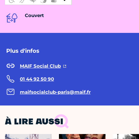
Couvert
Plus d'infos
MAIF Social Club
01 44 92 50 90
maifsocialclub-paris@maif.fr
À LIRE AUSSI