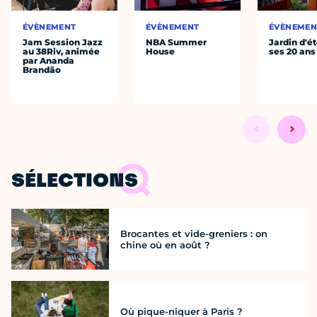
ÉVÈNEMENT
ÉVÈNEMENT
ÉVÈNEMEN
Jam Session Jazz
NBA Summer
Jardin d'ét
au 38Riv, animée
House
ses 20 ans
par Ananda
Brandão
SÉLECTIONS
Brocantes et vide-greniers : on
chine où en août ?
Où pique-niquer à Paris ?