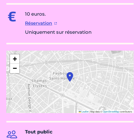
10 euros.
Réservation
Uniquement sur réservation
+
−
Leaflet
|
Map data ©
OpenStreetMap
contributors
Tout public