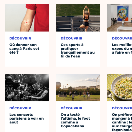
DÉCOUVRIR
DÉCOUVRIR
DÉCOUVRI
Où donner son
Ces sports à
Les meille
sang à Paris cet
pratiquer
expos du
été ?
tranquillement au
à faire en 
fil de l’eau
DÉCOUVRIR
DÉCOUVRIR
DÉCOUVRI
Les concerts
On a testé
On préfèr
parisiens à voir en
l’altinha, le foot
manger à 
août
comme à
cantine : l
Copacabana
aux courge
façon bol