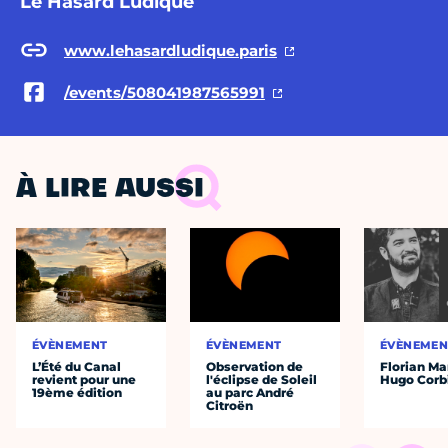
Le Hasard Ludique
www.lehasardludique.paris
/events/508041987565991
À LIRE AUSSI
ÉVÈNEMENT
ÉVÈNEMENT
ÉVÈNEMEN
L’Été du Canal
Observation de
Florian Ma
revient pour une
l'éclipse de Soleil
Hugo Corb
19ème édition
au parc André
Citroën