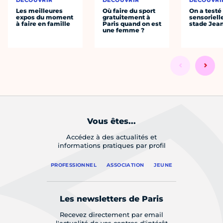
Les meilleures
Où faire du sport
On a testé 
expos du moment
gratuitement à
sensoriell
à faire en famille
Paris quand on est
stade Jea
une femme ?
Vous êtes...
Accédez à des actualités et
informations pratiques par profil
PROFESSIONNEL
ASSOCIATION
JEUNE
Les newsletters de Paris
Recevez directement par email
l'actualité de vos centres d'intérêt