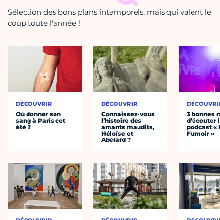
Sélection des bons plans intemporels, mais qui valent le
coup toute l'année !
DÉCOUVRIR
DÉCOUVRIR
DÉCOUVRI
Où donner son
Connaissez-vous
3 bonnes r
sang à Paris cet
l’histoire des
d’écouter 
été ?
amants maudits,
podcast « 
Héloïse et
Fumoir »
Abélard ?
DÉCOUVRIR
DÉCOUVRIR
DÉCOUVRI