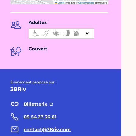
Leaflet
|
Map data ©
OpenStreetMap
contributors
Adultes
Couvert
Évènement proposé par :
38Riv
Billetterie
09 54 27 36 61
contact@38riv.com