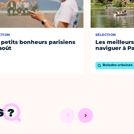
CTION
SÉLECTION
 petits bonheurs parisiens
Les meilleurs
août
naviguer à Pa
Balades urbaines
 ?