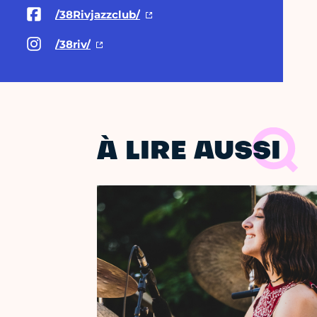
/38Rivjazzclub/
/38riv/
À LIRE AUSSI