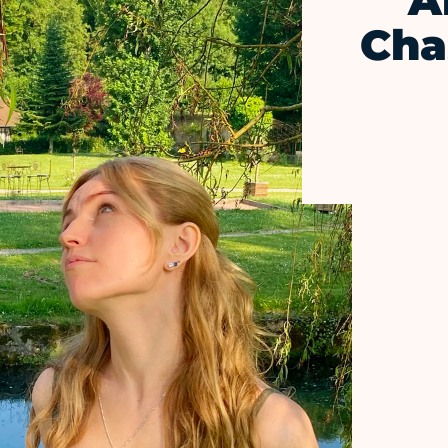
A
Cha