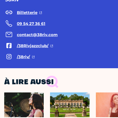
Billetterie
09 54 27 36 61
contact@38riv.com
/38Rivjazzclub/
/38riv/
À LIRE AUSSI