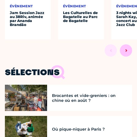
ÉVÈNEMENT
ÉVÈNEMENT
ÉVÈNEMEN
Jam Session Jazz
Les Culturelles de
3 nights w
au 38Riv, animée
Bagatelle au Parc
Sarah Kay,
par Ananda
de Bagatelle
concert au
Brandão
Jazz Club
SÉLECTIONS
Brocantes et vide-greniers : on
chine où en août ?
Où pique-niquer à Paris ?