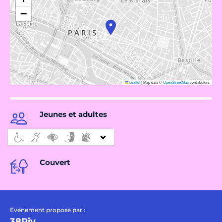
−
Leaflet
|
Map data ©
OpenStreetMap
contributors
Jeunes et adultes
Couvert
Évènement proposé par :
38Riv