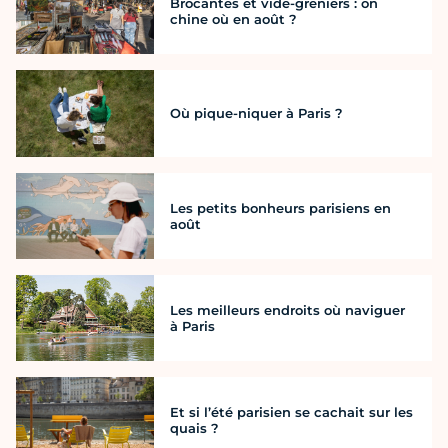
Brocantes et vide-greniers : on
chine où en août ?
Où pique-niquer à Paris ?
Les petits bonheurs parisiens en
août
Les meilleurs endroits où naviguer
à Paris
Et si l’été parisien se cachait sur les
quais ?