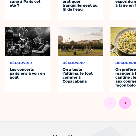
sang à Paris cet
pratiquer
expos du
été ?
tranquillement au
à faire en 
fil de l’eau
DÉCOUVRIR
DÉCOUVRIR
DÉCOUVRI
Les concerts
On a testé
On préfèr
parisiens à voir en
l’altinha, le foot
manger à 
août
comme à
cantine : l
Copacabana
aux courge
façon bol