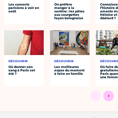
Les concerts
On préfère
Connaisse
parisiens à voir en
manger à la
l’histoire 
août
cantine : les pâtes
amants ma
aux courgettes
Héloïse et
façon bolognaise
Abélard ?
DÉCOUVRIR
DÉCOUVRIR
DÉCOUVRI
Où donner son
Les meilleures
Où faire d
sang à Paris cet
expos du moment
gratuitem
été ?
à faire en famille
Paris quan
une femm