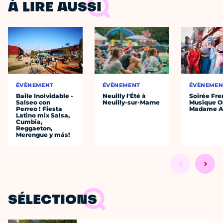
À LIRE AUSSI
ÉVÈNEMENT
ÉVÈNEMENT
ÉVÈNEMEN
Baile Inolvidable -
Neuilly l'Été à
Soirée Fre
Salseo con
Neuilly-sur-Marne
Musique O
Perreo ! Fiesta
Madame A
Latino mix Salsa,
Cumbia,
Reggaeton,
Merengue y más!
SÉLECTIONS