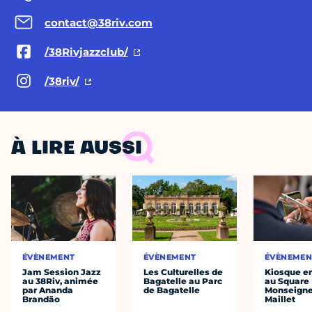
contact@38riv.com
/38Rivjazzclub/
/38riv/
À LIRE AUSSI
ÉVÈNEMENT
ÉVÈNEMENT
ÉVÈNEMEN
Jam Session Jazz
Les Culturelles de
Kiosque en
au 38Riv, animée
Bagatelle au Parc
au Square
par Ananda
de Bagatelle
Monseigne
Brandão
Maillet