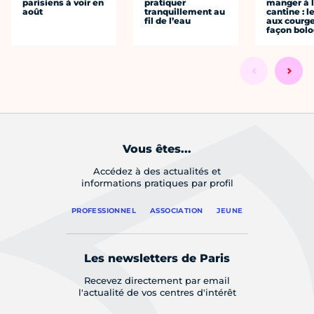
parisiens à voir en
pratiquer
manger à 
août
tranquillement au
cantine : l
fil de l’eau
aux courge
façon bol
Vous êtes...
Accédez à des actualités et
informations pratiques par profil
PROFESSIONNEL
ASSOCIATION
JEUNE
Les newsletters de Paris
Recevez directement par email
l'actualité de vos centres d'intérêt