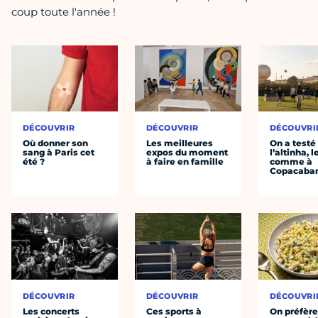
coup toute l'année !
DÉCOUVRIR
DÉCOUVRIR
DÉCOUVRI
Où donner son
Les meilleures
On a testé
sang à Paris cet
expos du moment
l’altinha, l
été ?
à faire en famille
comme à
Copacaba
DÉCOUVRIR
DÉCOUVRIR
DÉCOUVRI
Les concerts
Ces sports à
On préfèr