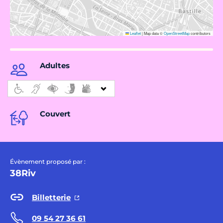
Leaflet
|
Map data ©
OpenStreetMap
contributors
Adultes
Couvert
Évènement proposé par :
38Riv
Billetterie
09 54 27 36 61