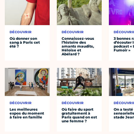
DÉCOUVRIR
DÉCOUVRIR
DÉCOUVRI
Où donner son
Connaissez-vous
3 bonnes r
sang à Paris cet
l’histoire des
d’écouter 
été ?
amants maudits,
podcast « 
Héloïse et
Fumoir »
Abélard ?
DÉCOUVRIR
DÉCOUVRIR
DÉCOUVRI
Les meilleures
Où faire du sport
On a testé 
expos du moment
gratuitement à
sensoriell
à faire en famille
Paris quand on est
stade Jea
une femme ?