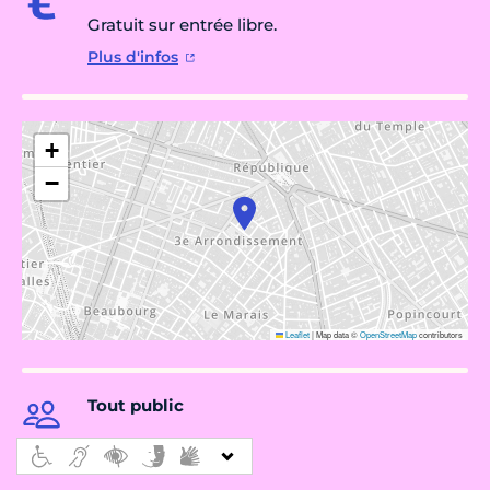
Gratuit sur entrée libre.
Plus d'infos
+
−
Leaflet
|
Map data ©
OpenStreetMap
contributors
Tout public