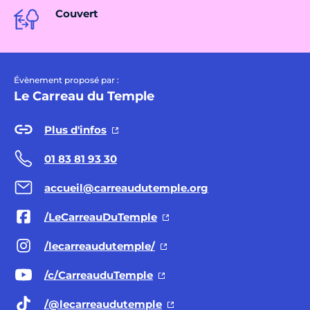
Couvert
Évènement proposé par :
Le Carreau du Temple
Plus d'infos
01 83 81 93 30
accueil@carreaudutemple.org
/LeCarreauDuTemple
/lecarreaudutemple/
/c/CarreauduTemple
/@lecarreaudutemple