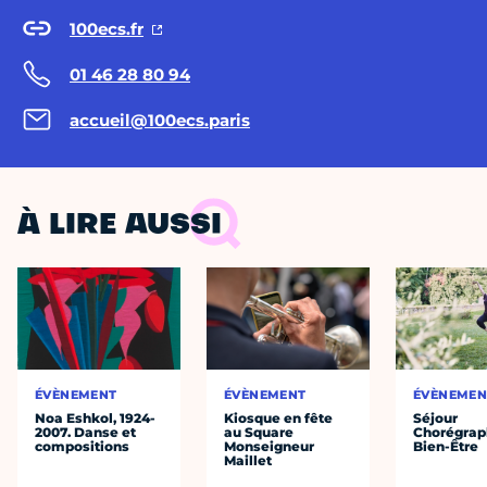
100ecs.fr
01 46 28 80 94
accueil@100ecs.paris
À LIRE AUSSI
ÉVÈNEMENT
ÉVÈNEMENT
ÉVÈNEMEN
Noa Eshkol, 1924-
Kiosque en fête
Séjour
2007. Danse et
au Square
Chorégrap
compositions
Monseigneur
Bien-Être
Maillet