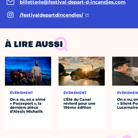
billetterie@festival-depart-d-incendies.com
/festivaldepartdincendies/
À LIRE AUSSI
ÉVÈNEMENT
ÉVÈNEMENT
ÉVÈNEMEN
On a vu, on a aimé
L’Été du Canal
On a vu, o
« Passeport », la
revient pour une
« Silent Po
dernière pièce
19ème édition
Lucernair
d’Alexis Michalik