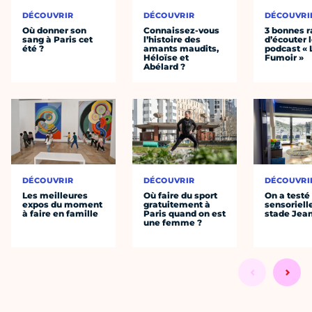
DÉCOUVRIR
DÉCOUVRIR
DÉCOUVRI
Où donner son
Connaissez-vous
3 bonnes r
sang à Paris cet
l’histoire des
d’écouter 
été ?
amants maudits,
podcast « 
Héloïse et
Fumoir »
Abélard ?
DÉCOUVRIR
DÉCOUVRIR
DÉCOUVRI
Les meilleures
Où faire du sport
On a testé 
expos du moment
gratuitement à
sensoriell
à faire en famille
Paris quand on est
stade Jea
une femme ?