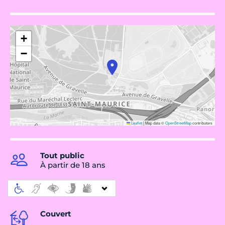
+
−
Leaflet
|
Map data ©
OpenStreetMap
contributors
Tout public
À partir de 18 ans
Couvert