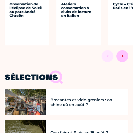
Observation de
Ateliers
Cycle « C'é
l'éclipse de Soleil
conversation &
Paris en 1
au parc André
clubs de lecture
Citroën
en italien
SÉLECTIONS
Brocantes et vide-greniers : on
chine où en août ?
Que faire à Paris ce 15 août ?