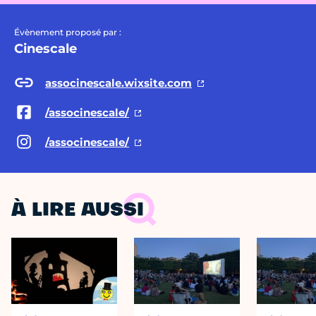
Évènement proposé par :
Cinescale
associnescale.wixsite.com
/associnescale/
/associnescale/
À LIRE AUSSI