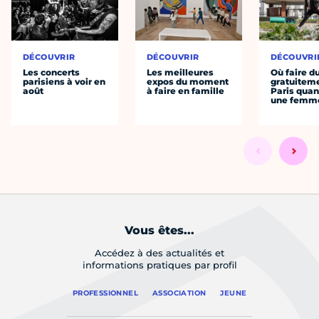
DÉCOUVRIR
DÉCOUVRIR
DÉCOUVRI
Les concerts
Les meilleures
Où faire d
parisiens à voir en
expos du moment
gratuitem
août
à faire en famille
Paris quan
une femm
Vous êtes...
Accédez à des actualités et
informations pratiques par profil
PROFESSIONNEL
ASSOCIATION
JEUNE