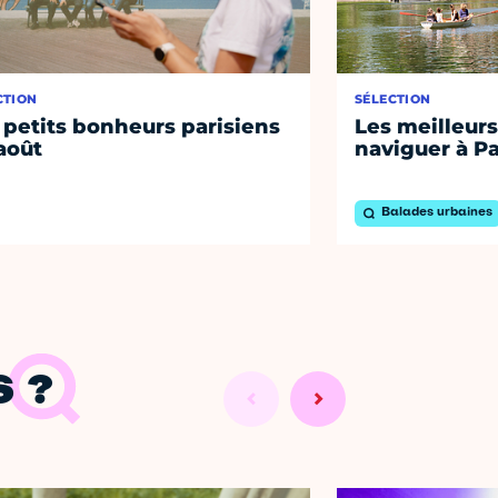
CTION
SÉLECTION
 petits bonheurs parisiens
Les meilleurs
août
naviguer à Pa
Balades urbaines
 ?