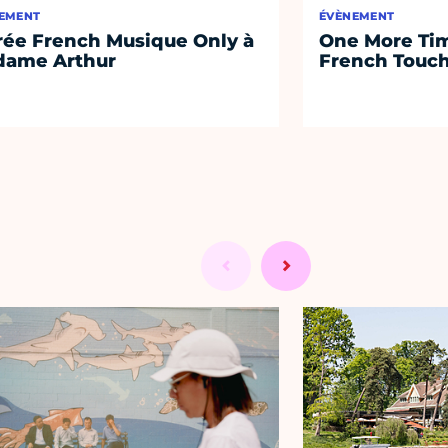
EMENT
ÉVÈNEMENT
rée French Musique Only à
One More Tim
ame Arthur
French Touc