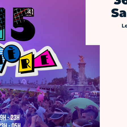
36
Sa
L