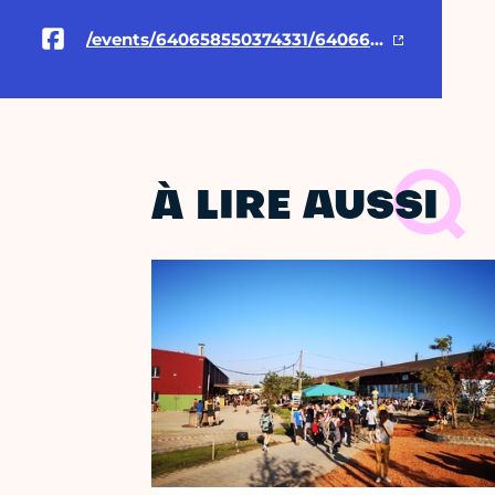
/events/640658550374331/640660583707461
À LIRE AUSSI