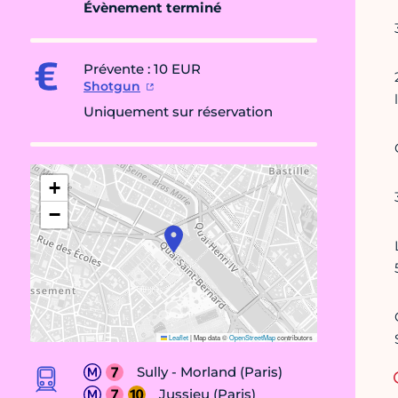
Évènement terminé
Prévente : 10 EUR
Shotgun
Uniquement sur réservation
+
−
Leaflet
|
Map data ©
OpenStreetMap
contributors
Sully - Morland (Paris)
Jussieu (Paris)