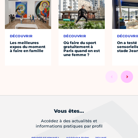
DÉCOUVRIR
DÉCOUVRIR
DÉCOUVRI
Les meilleures
Où faire du sport
On a testé 
expos du moment
gratuitement à
sensoriell
à faire en famille
Paris quand on est
stade Jea
une femme ?
Vous êtes...
Accédez à des actualités et
informations pratiques par profil