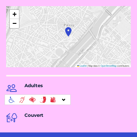
+
−
Leaflet
|
Map data ©
OpenStreetMap
contributors
Adultes
Couvert