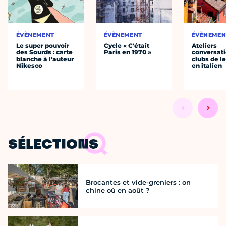
ÉVÈNEMENT
ÉVÈNEMENT
ÉVÈNEMEN
Le super pouvoir
Cycle « C'était
Ateliers
des Sourds : carte
Paris en 1970 »
conversati
blanche à l'auteur
clubs de l
Nikesco
en italien
SÉLECTIONS
Brocantes et vide-greniers : on
chine où en août ?