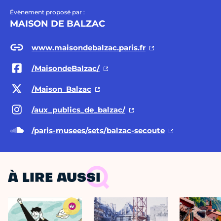
Évènement proposé par :
MAISON DE BALZAC
www.maisondebalzac.paris.fr
/MaisondeBalzac/
/Maison_Balzac
/aux_publics_de_balzac/
/paris-musees/sets/balzac-secoute
À LIRE AUSSI