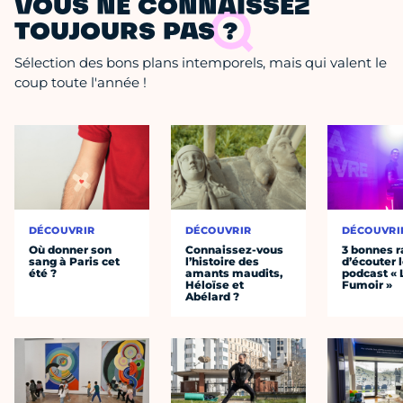
VOUS NE CONNAISSEZ
TOUJOURS PAS ?
Sélection des bons plans intemporels, mais qui valent le
coup toute l'année !
DÉCOUVRIR
DÉCOUVRIR
DÉCOUVRI
Où donner son
Connaissez-vous
3 bonnes r
sang à Paris cet
l’histoire des
d’écouter 
été ?
amants maudits,
podcast « 
Héloïse et
Fumoir »
Abélard ?