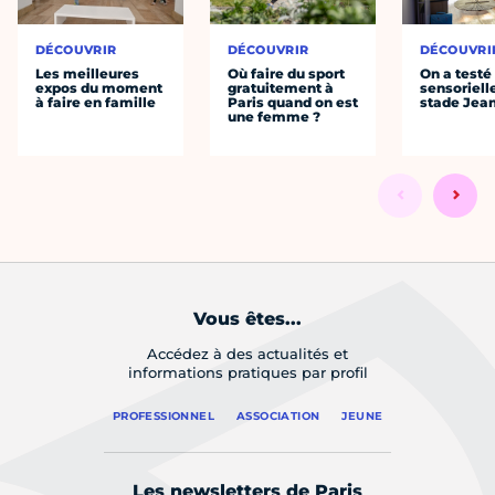
DÉCOUVRIR
DÉCOUVRIR
DÉCOUVRI
Les meilleures
Où faire du sport
On a testé 
expos du moment
gratuitement à
sensoriell
à faire en famille
Paris quand on est
stade Jea
une femme ?
Vous êtes...
Accédez à des actualités et
informations pratiques par profil
PROFESSIONNEL
ASSOCIATION
JEUNE
Les newsletters de Paris