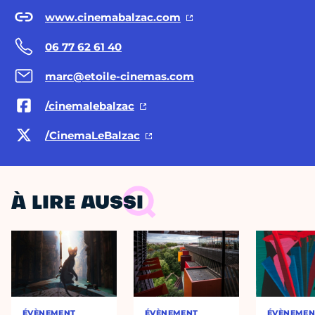
www.cinemabalzac.com
06 77 62 61 40
marc@etoile-cinemas.com
/cinemalebalzac
/CinemaLeBalzac
À LIRE AUSSI
ÉVÈNEMENT
ÉVÈNEMENT
ÉVÈNEMEN