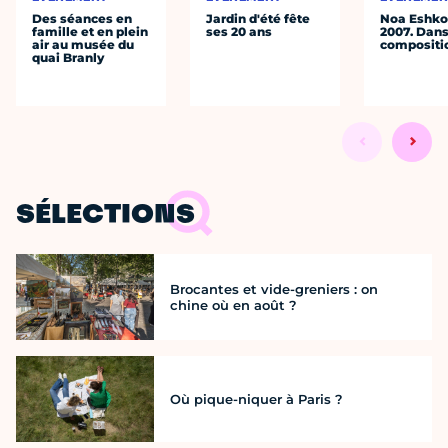
Des séances en
Jardin d'été fête
Noa Eshkol
famille et en plein
ses 20 ans
2007. Dans
air au musée du
compositi
quai Branly
SÉLECTIONS
Brocantes et vide-greniers : on
chine où en août ?
Où pique-niquer à Paris ?