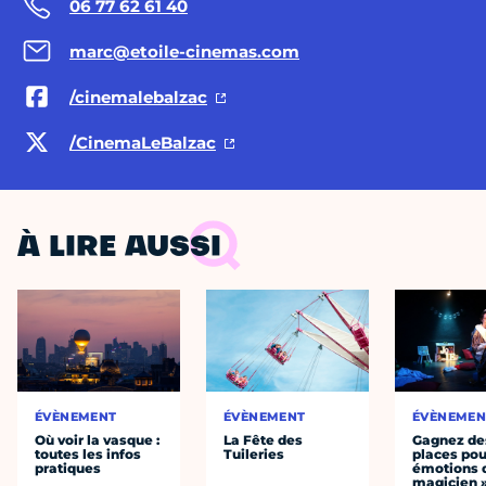
06 77 62 61 40
marc@etoile-cinemas.com
/cinemalebalzac
/CinemaLeBalzac
À LIRE AUSSI
ÉVÈNEMENT
ÉVÈNEMENT
ÉVÈNEMEN
Où voir la vasque :
La Fête des
Gagnez de
toutes les infos
Tuileries
places pou
pratiques
émotions 
magicien 