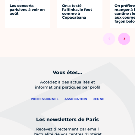
Les concerts
On a testé
On préfèr
parisiens à voir en
l’altinha, le foot
manger à 
août
comme à
cantine : l
Copacabana
aux courge
façon bol
Vous êtes...
Accédez à des actualités et
informations pratiques par profil
PROFESSIONNEL
ASSOCIATION
JEUNE
Les newsletters de Paris
Recevez directement par email
l'actualité de vos centres d'intérêt