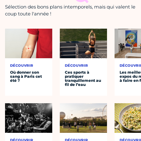
Sélection des bons plans intemporels, mais qui valent le
coup toute l'année !
DÉCOUVRIR
DÉCOUVRIR
DÉCOUVRI
Où donner son
Ces sports à
Les meille
sang à Paris cet
pratiquer
expos du
été ?
tranquillement au
à faire en 
fil de l’eau
DÉCOUVRIR
DÉCOUVRIR
DÉCOUVRI