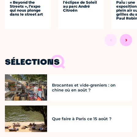
« Beyond the
l'éclipse de Soleil
Palu : une
Streets », l’expo
au parc André
exposition
qui nous plonge
Citroën
plein air s
dans le street art
grilles du
Paul Robi
SÉLECTIONS
Brocantes et vide-greniers : on
chine où en août ?
Que faire à Paris ce 15 août ?