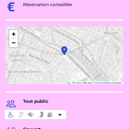
Réservation conseillée
+
−
Leaflet
|
Map data ©
OpenStreetMap
contributors
Tout public