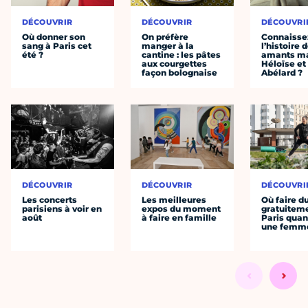
DÉCOUVRIR
DÉCOUVRIR
DÉCOUVRI
Où donner son
On préfère
Connaisse
sang à Paris cet
manger à la
l’histoire 
été ?
cantine : les pâtes
amants ma
aux courgettes
Héloïse et
façon bolognaise
Abélard ?
DÉCOUVRIR
DÉCOUVRIR
DÉCOUVRI
Les concerts
Les meilleures
Où faire d
parisiens à voir en
expos du moment
gratuitem
août
à faire en famille
Paris quan
une femm