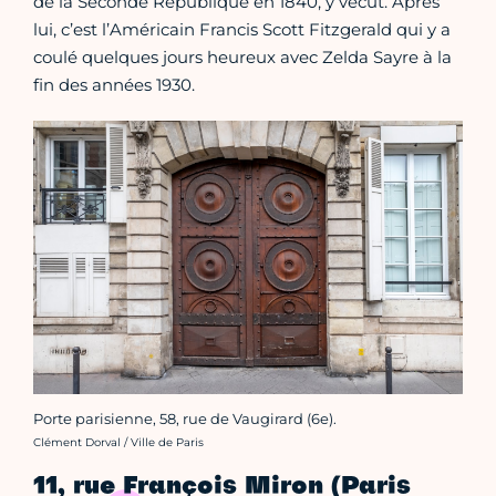
de la Seconde République en 1840, y vécut. Après
lui, c’est l’Américain Francis Scott Fitzgerald qui y a
coulé quelques jours heureux avec Zelda Sayre à la
fin des années 1930.
Porte parisienne, 58, rue de Vaugirard (6e).
Crédit photo :
Clément Dorval / Ville de Paris
11, rue François Miron (Paris