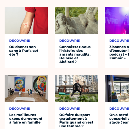
DÉCOUVRIR
DÉCOUVRIR
DÉCOUVRI
Où donner son
Connaissez-vous
3 bonnes r
sang à Paris cet
l’histoire des
d’écouter 
été ?
amants maudits,
podcast « 
Héloïse et
Fumoir »
Abélard ?
DÉCOUVRIR
DÉCOUVRIR
DÉCOUVRI
Les meilleures
Où faire du sport
On a testé 
expos du moment
gratuitement à
sensoriell
à faire en famille
Paris quand on est
stade Jea
une femme ?