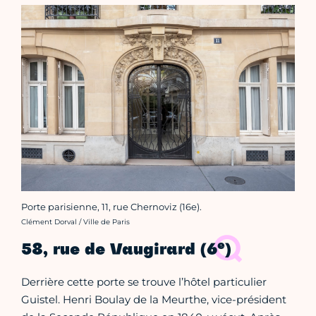
Porte parisienne, 11, rue Chernoviz (16e).
Crédit photo :
Clément Dorval / Ville de Paris
e
58, rue de Vaugirard (6
)
Derrière cette porte se trouve l’hôtel particulier
Guistel. Henri Boulay de la Meurthe, vice-président