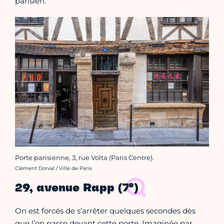
parisien.
Porte parisienne, 3, rue Volta (Paris Centre).
Crédit photo :
Clément Dorval / Ville de Paris
e
29, avenue Rapp (7
)
On est forcés de s’arrêter quelques secondes dès
que l’on passe devant cette porte. Imaginée par