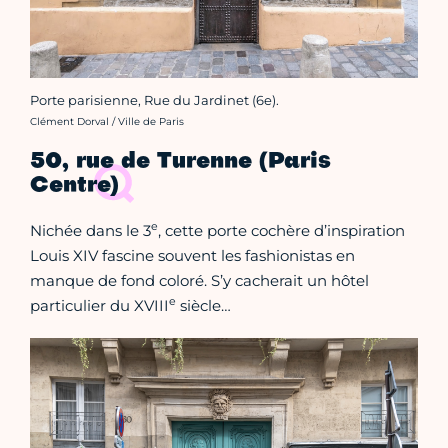
Porte parisienne, Rue du Jardinet (6e).
Crédit photo :
Clément Dorval / Ville de Paris
50, rue de Turenne (Paris
Centre)
e
Nichée dans le 3
, cette porte cochère d’inspiration
Louis XIV fascine souvent les fashionistas en
manque de fond coloré. S’y cacherait un hôtel
e
particulier du XVIII
siècle…