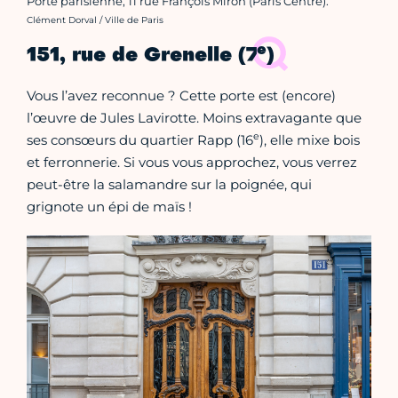
Porte parisienne, 11 rue François Miron (Paris Centre).
Crédit photo :
Clément Dorval / Ville de Paris
e
151, rue de Grenelle (7
)
Vous l’avez reconnue ? Cette porte est (encore)
l’œuvre de Jules Lavirotte. Moins extravagante que
e
ses consœurs du quartier Rapp (16
), elle mixe bois
et ferronnerie. Si vous vous approchez, vous verrez
peut-être la salamandre sur la poignée, qui
grignote un épi de maïs !