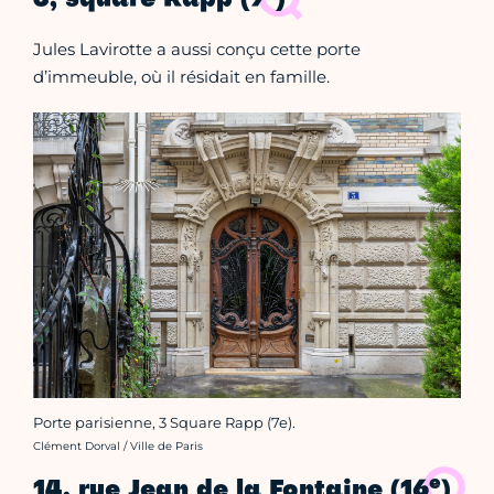
3, square Rapp (7
)
Jules Lavirotte a aussi conçu cette porte
d’immeuble, où il résidait en famille.
Porte parisienne, 3 Square Rapp (7e).
Crédit photo :
Clément Dorval / Ville de Paris
e
14, rue Jean de la Fontaine (16
)