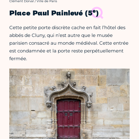
Crédit photo :
Clément Dorval / Ville de Paris
e
Place Paul Painlevé (5
)
Cette petite porte discrète cache en fait l’hôtel des
abbés de Cluny, qui n’est autre que le musée
parisien consacré au monde médiéval. Cette entrée
est condamnée et la porte reste perpétuellement
fermée.