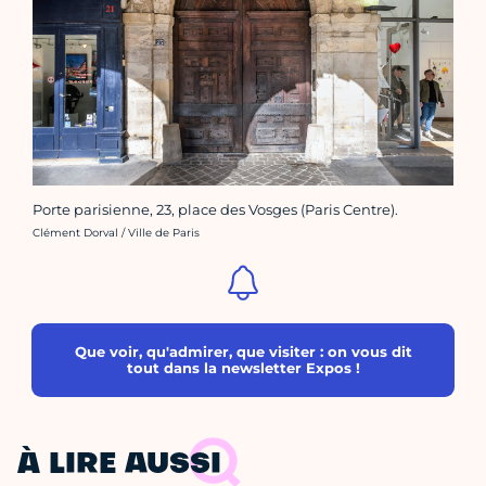
Porte parisienne, 23, place des Vosges (Paris Centre).
Crédit photo :
Clément Dorval / Ville de Paris
Que voir, qu'admirer, que visiter : on vous dit
tout dans la newsletter Expos !
À LIRE AUSSI