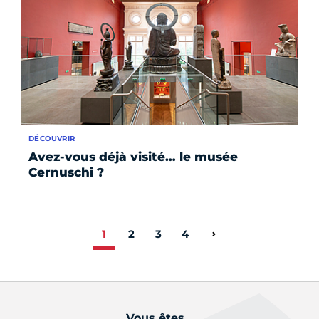
DÉCOUVRIR
Avez-vous déjà visité… le musée
Cernuschi ?
1
2
3
4
Page suivante
Vous êtes...