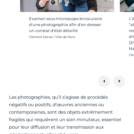
Examen sous microscope binoculaire
L'
d'une photographie afin d'en dresser
"a
un constat d'état détaillé
re
d'
Crédit photo :
Clement Dorval / Ville de Paris
(2
Na
Cré
Cle
Les photographies, qu’il s’agisse de procédés
négatifs ou positifs, d’œuvres anciennes ou
contemporaines, sont des objets extrêmement
fragiles qui requièrent un soin minutieux, essentiel
pour leur diffusion et leur transmission aux