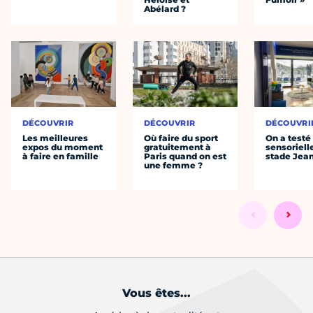
Abélard ?
DÉCOUVRIR
DÉCOUVRIR
DÉCOUVRI
Les meilleures
Où faire du sport
On a testé 
expos du moment
gratuitement à
sensoriell
à faire en famille
Paris quand on est
stade Jea
une femme ?
Vous êtes...