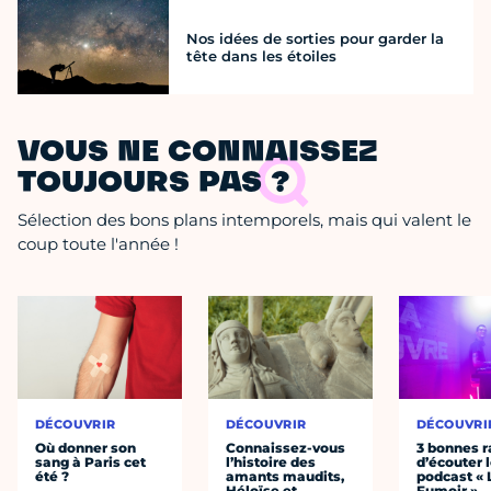
Nos idées de sorties pour garder la
tête dans les étoiles
VOUS NE CONNAISSEZ
TOUJOURS PAS ?
Sélection des bons plans intemporels, mais qui valent le
coup toute l'année !
DÉCOUVRIR
DÉCOUVRIR
DÉCOUVRI
Où donner son
Connaissez-vous
3 bonnes r
sang à Paris cet
l’histoire des
d’écouter 
été ?
amants maudits,
podcast « 
Héloïse et
Fumoir »