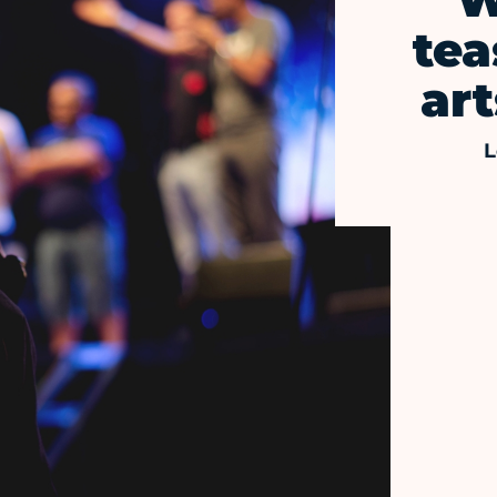
W
tea
art
L