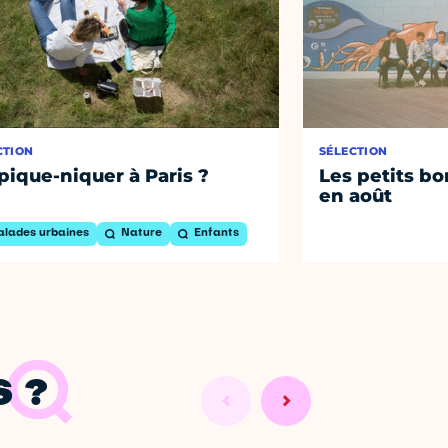
CTION
SÉLECTION
pique-niquer à Paris ?
Les petits bo
en août
alades urbaines
Nature
Enfants
 ?