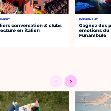
EMENT
ÉVÈNEMENT
liers conversation & clubs
Gagnez des p
lecture en italien
émotions du 
Funambule