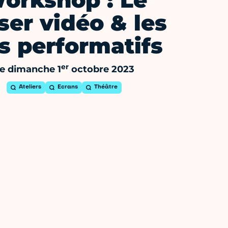
orkshop : Le
ser vidéo & les
s performatifs
er
e dimanche 1
octobre 2023
Ateliers
Ecrans
Théâtre