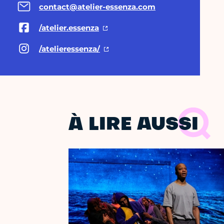
contact@atelier-essenza.com
/atelier.essenza
/atelieressenza/
À LIRE AUSSI