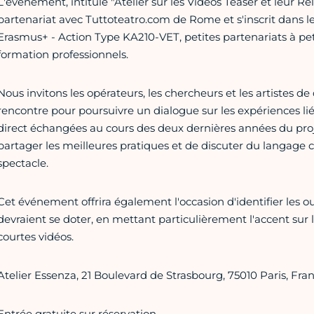
L'événement, intitulé "Atelier sur les Vidéos Teaser et leur Rel
partenariat avec Tuttoteatro.com de Rome et s'inscrit dans l
Erasmus+ - Action Type KA210-VET, petites partenariats à pet
formation professionnels.
Nous invitons les opérateurs, les chercheurs et les artistes de 
rencontre pour poursuivre un dialogue sur les expériences li
direct échangées au cours des deux dernières années du projet. 
partager les meilleures pratiques et de discuter du langage 
spectacle.
Cet événement offrira également l'occasion d'identifier les out
devraient se doter, en mettant particulièrement l'accent sur 
courtes vidéos.
Atelier Essenza, 21 Boulevard de Strasbourg, 75010 Paris, Fra
Entrée gratuite sur réservation