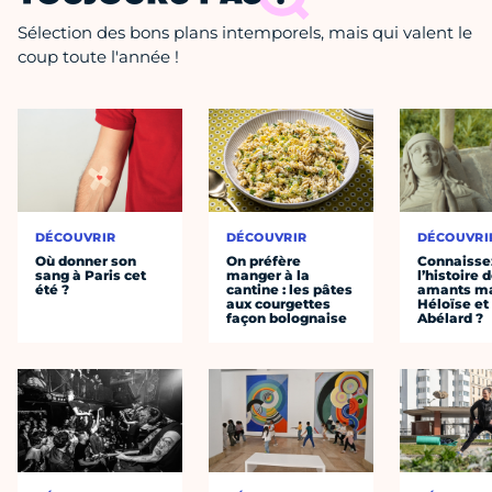
Sélection des bons plans intemporels, mais qui valent le
coup toute l'année !
DÉCOUVRIR
DÉCOUVRIR
DÉCOUVRI
Où donner son
On préfère
Connaisse
sang à Paris cet
manger à la
l’histoire 
été ?
cantine : les pâtes
amants ma
aux courgettes
Héloïse et
façon bolognaise
Abélard ?