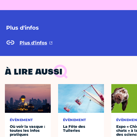
Plus d'infos
Plus d'infos
À LIRE AUSSI
ÉVÈNEMENT
ÉVÈNEMENT
ÉVÈNEMEN
Où voir la vasque :
La Fête des
Expo « Chi
toutes les infos
Tuileries
chats » à l
pratiques
des scien