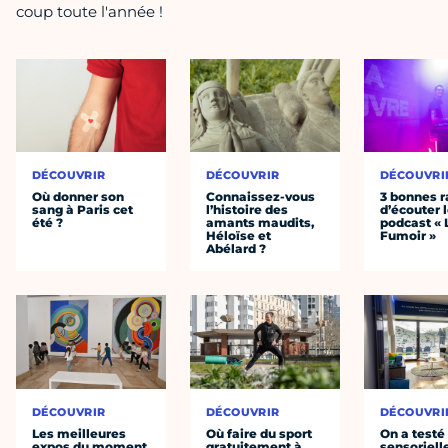
coup toute l'année !
DÉCOUVRIR
DÉCOUVRIR
DÉCOUVRI
Où donner son
Connaissez-vous
3 bonnes r
sang à Paris cet
l’histoire des
d’écouter 
été ?
amants maudits,
podcast « 
Héloïse et
Fumoir »
Abélard ?
DÉCOUVRIR
DÉCOUVRIR
DÉCOUVRI
Les meilleures
Où faire du sport
On a testé 
expos du moment
gratuitement à
sensoriell