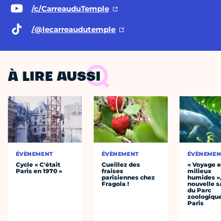
/c/CarreauduTemple
/@lecarreaudutemple
À LIRE AUSSI
ÉVÈNEMENT
ÉVÈNEMENT
ÉVÈNEMEN
Cycle « C'était
Cueillez des
« Voyage 
Paris en 1970 »
fraises
milieux
parisiennes chez
humides »,
Fragola !
nouvelle s
du Parc
zoologiqu
Paris