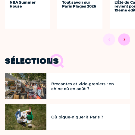
NBA Summer
Tout savoir sur
L’Été du C
House
Paris Plages 2026
revient po
19ème édi
SÉLECTIONS
Brocantes et vide-greniers : on
chine où en août ?
Où pique-niquer à Paris ?