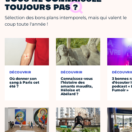
TOUJOURS PAS ?
Sélection des bons plans intemporels, mais qui valent le
coup toute l'année !
DÉCOUVRIR
DÉCOUVRIR
DÉCOUVRI
Où donner son
Connaissez-vous
3 bonnes r
sang à Paris cet
l’histoire des
d’écouter 
été ?
amants maudits,
podcast « 
Héloïse et
Fumoir »
Abélard ?