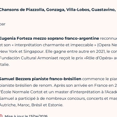
Chansons de Piazzolla, Gonzaga, Villa-Lobos, Guastavino, 
par
Eugenia Forteza mezzo soprano franco-argentine
reconnue
et son « interprétation charmante et impeccable » (Opera New
New York et Singapour. Elle gagne entre autre en 2021, le co
Fundación Cultural Armoníaet reçoit le prix «Rôle d’Opéra» a
Italie.
Samuel Bezzera pianiste franco-brésilien
commence le piano 
pianiste brésilien de renom. Après son arrivée en France en 20
l'École Normale Cortot et un master d’interprétation à l'Ac
Samuel a participé à de nombreux concours, concerts et mast
Autriche, Maroc, Brésil et Estonie.
Mise à jour le 13/04/2026