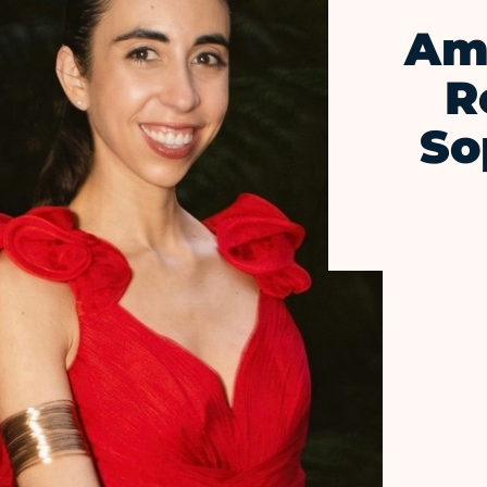
Amé
R
So