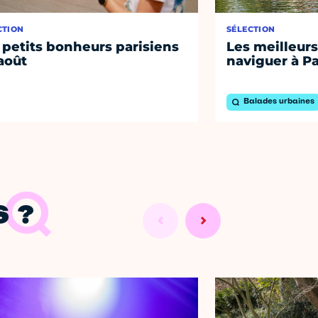
CTION
SÉLECTION
 petits bonheurs parisiens
Les meilleurs
août
naviguer à Pa
Balades urbaines
 ?