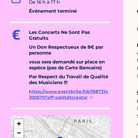
De 16 h à 17 h
Évènement terminé
Les Concerts Ne Sont Pas
Gratuits
Un Don Respectueux de 8€ par
personne
vous sera demandé sur place en
espèce (pas de Carte Bancaire)
Par Respect du Travail de Qualité
des Musiciens !!!
https://www.eventbrite.fr/e/1987314
300570?aff=oddtdtcreator
+
−