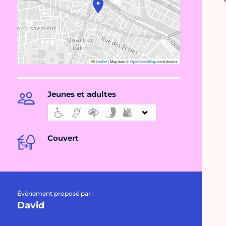
Leaflet
|
Map data ©
OpenStreetMap
contributors
Jeunes et adultes
Couvert
Évènement proposé par :
David