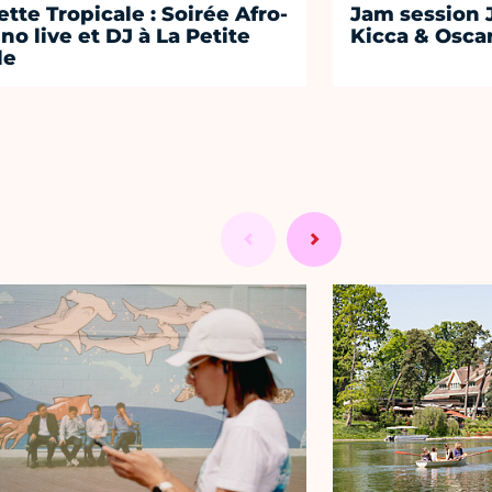
lette Tropicale : Soirée Afro-
Jam session 
ino live et DJ à La Petite
Kicca & Osca
le