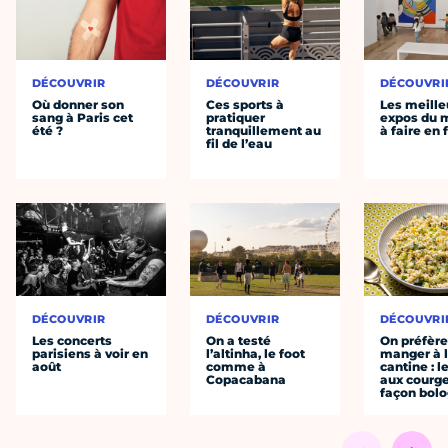
DÉCOUVRIR
DÉCOUVRIR
DÉCOUVRI
Où donner son
Ces sports à
Les meille
sang à Paris cet
pratiquer
expos du
été ?
tranquillement au
à faire en 
fil de l’eau
DÉCOUVRIR
DÉCOUVRIR
DÉCOUVRI
Les concerts
On a testé
On préfèr
parisiens à voir en
l’altinha, le foot
manger à 
août
comme à
cantine : l
Copacabana
aux courge
façon bol