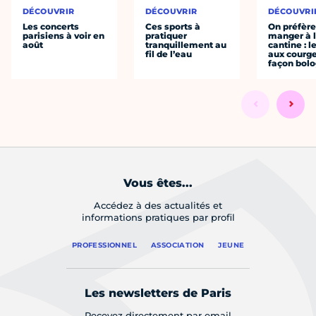
DÉCOUVRIR
DÉCOUVRIR
DÉCOUVRI
Les concerts
Ces sports à
On préfèr
parisiens à voir en
pratiquer
manger à 
août
tranquillement au
cantine : l
fil de l’eau
aux courge
façon bol
Vous êtes...
Accédez à des actualités et
informations pratiques par profil
PROFESSIONNEL
ASSOCIATION
JEUNE
Les newsletters de Paris
Recevez directement par email