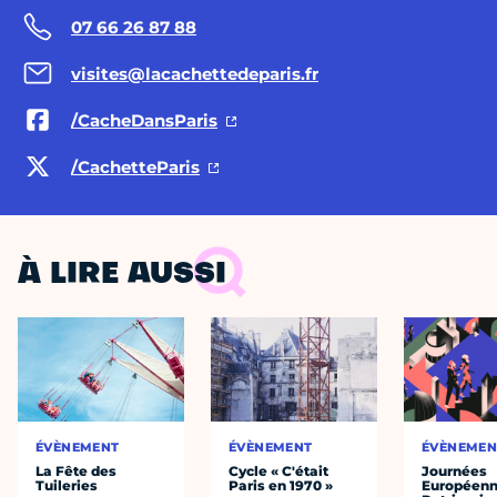
07 66 26 87 88
visites@lacachettedeparis.fr
/CacheDansParis
/CachetteParis
À LIRE AUSSI
ÉVÈNEMENT
ÉVÈNEMENT
ÉVÈNEMEN
La Fête des
Cycle « C'était
Journées
Tuileries
Paris en 1970 »
Européenn