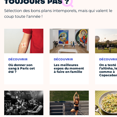
TOUJOURS PAS ?
Sélection des bons plans intemporels, mais qui valent le
coup toute l'année !
DÉCOUVRIR
DÉCOUVRIR
DÉCOUVRI
Où donner son
Les meilleures
On a testé
sang à Paris cet
expos du moment
l’altinha, l
été ?
à faire en famille
comme à
Copacaba