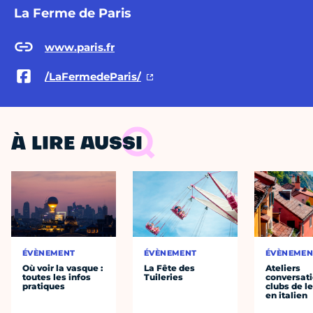
La Ferme de Paris
www.paris.fr
/LaFermedeParis/
À LIRE AUSSI
ÉVÈNEMENT
ÉVÈNEMENT
ÉVÈNEMEN
Où voir la vasque :
La Fête des
Ateliers
toutes les infos
Tuileries
conversati
pratiques
clubs de l
en italien