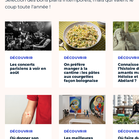
coup toute l'année !
DÉCOUVRIR
DÉCOUVRIR
DÉCOUVRI
Les concerts
On préfère
Connaisse
parisiens à voir en
manger à la
l’histoire 
août
cantine : les pâtes
amants ma
aux courgettes
Héloïse et
façon bolognaise
Abélard ?
DÉCOUVRIR
DÉCOUVRIR
DÉCOUVRI
Où donner son
Les meilleures
Où faire d