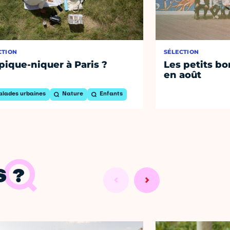
CTION
SÉLECTION
pique-niquer à Paris ?
Les petits bo
en août
alades urbaines
Nature
Enfants
 ?