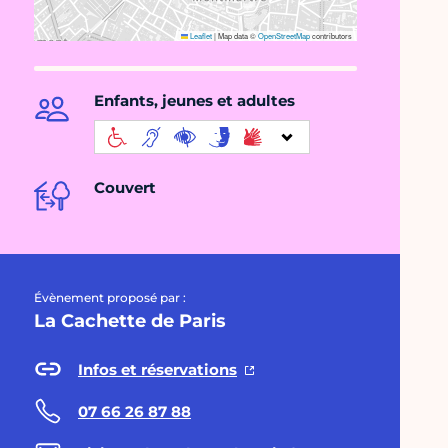
Leaflet
|
Map data ©
OpenStreetMap
contributors
Enfants, jeunes et adultes
Couvert
Évènement proposé par :
La Cachette de Paris
Infos et réservations
07 66 26 87 88