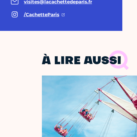
visites@lacachettedeparis.fr
/CachetteParis
À LIRE AUSSI