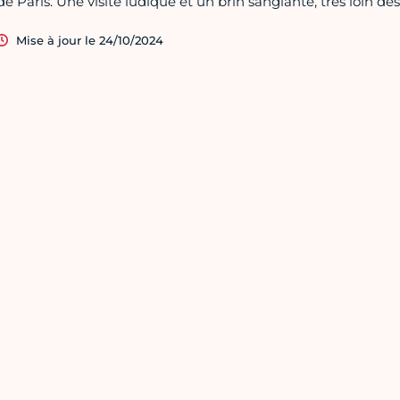
de Paris. Une visite ludique et un brin sanglante, très loin des 
Mise à jour le 24/10/2024