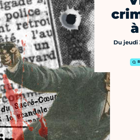
V
cri
à
Du jeudi
B