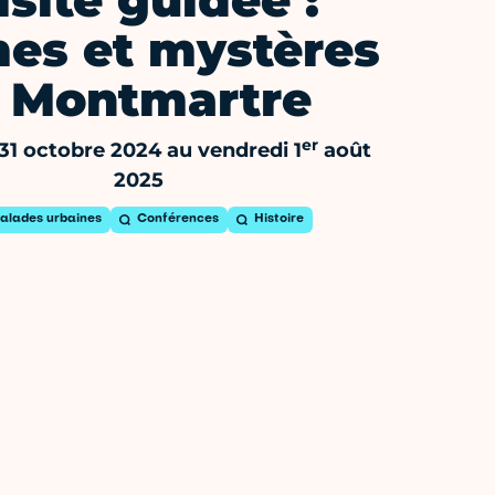
isite guidée :
mes et mystères
 Montmartre
er
 31 octobre 2024 au vendredi 1
août
2025
alades urbaines
Conférences
Histoire