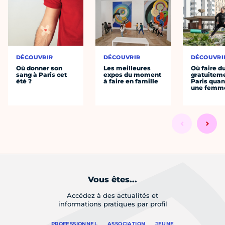
DÉCOUVRIR
DÉCOUVRIR
DÉCOUVRI
Où donner son
Les meilleures
Où faire d
sang à Paris cet
expos du moment
gratuitem
été ?
à faire en famille
Paris quan
une femm
Vous êtes...
Accédez à des actualités et
informations pratiques par profil
PROFESSIONNEL
ASSOCIATION
JEUNE