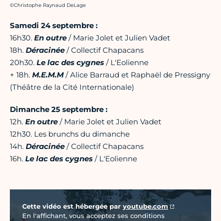
Crédit photo :
©Christophe Raynaud DeLage
Samedi 24 septembre :
16h30.
En outre
/ Marie Jolet et Julien Vadet
18h.
Déracinée
/ Collectif Chapacans
20h30.
Le lac des cygnes
/ L'Eolienne
+ 18h.
M.E.M.M
/ Alice Barraud et Raphaël de Pressigny
(Théâtre de la Cité Internationale)
Dimanche 25 septembre :
12h.
En outre
/ Marie Jolet et Julien Vadet
12h30. Les brunchs du dimanche
14h.
Déracinée
/ Collectif Chapacans
16h.
Le lac des cygnes
/ L'Eolienne
Vidéo Youtube
Cette vidéo est hébergée par
youtube.com
En l'affichant, vous acceptez ses conditions