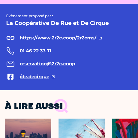
Évènement proposé par :
La Coopérative De Rue et De Cirque
https://www.2r2c.coop/2r2cms/
01 46 22 33 71
reservation@2r2c.coop
/de.decirque
À LIRE AUSSI