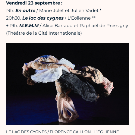
Vendredi 23 septembre :
19h.
En outre
/ Marie Jolet et Julien Vadet *
20h30.
Le lac des cygnes
/ L'Eolienne **
+ 19h.
M.E.M.M
/ Alice Barraud et Raphaël de Pressigny
(Théâtre de la Cité Internationale)
LE LAC DES CYGNES / FLORENCE CAILLON - L’ÉOLIENNE