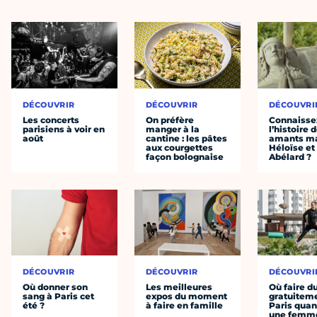
DÉCOUVRIR
DÉCOUVRIR
DÉCOUVRI
Les concerts
On préfère
Connaisse
parisiens à voir en
manger à la
l’histoire 
août
cantine : les pâtes
amants ma
aux courgettes
Héloïse et
façon bolognaise
Abélard ?
DÉCOUVRIR
DÉCOUVRIR
DÉCOUVRI
Où donner son
Les meilleures
Où faire d
sang à Paris cet
expos du moment
gratuitem
été ?
à faire en famille
Paris quan
une femm