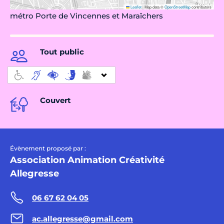
Leaflet
|
Map data ©
OpenStreetMap
contributors
métro Porte de Vincennes et Maraîchers
Tout public
Couvert
Évènement proposé par :
Association Animation Créativité
Allegresse
06 67 62 04 05
ac.allegresse@gmail.com