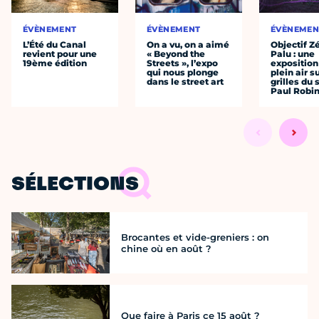
ÉVÈNEMENT
ÉVÈNEMENT
ÉVÈNEMEN
L’Été du Canal
On a vu, on a aimé
Objectif Z
revient pour une
« Beyond the
Palu : une
19ème édition
Streets », l’expo
exposition
qui nous plonge
plein air s
dans le street art
grilles du
Paul Robi
SÉLECTIONS
Brocantes et vide-greniers : on
chine où en août ?
Que faire à Paris ce 15 août ?