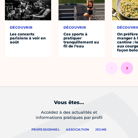
DÉCOUVRIR
DÉCOUVRIR
DÉCOUVRI
Les concerts
Ces sports à
On préfèr
parisiens à voir en
pratiquer
manger à 
août
tranquillement au
cantine : l
fil de l’eau
aux courge
façon bol
Vous êtes...
Accédez à des actualités et
informations pratiques par profil
PROFESSIONNEL
ASSOCIATION
JEUNE