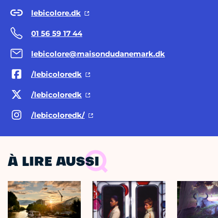
lebicolore.dk
01 56 59 17 44
lebicolore@maisondudanemark.dk
/lebicoloredk
/lebicoloredk
/lebicoloredk/
À LIRE AUSSI