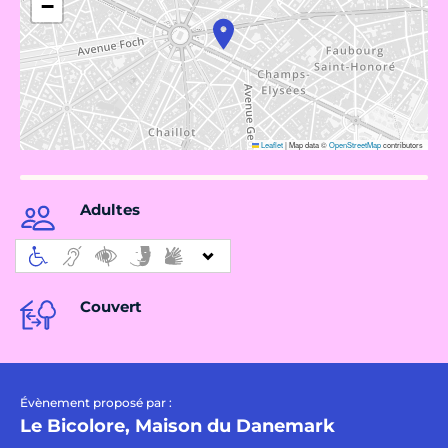
−
Leaflet
|
Map data ©
OpenStreetMap
contributors
Adultes
Couvert
Évènement proposé par :
Le Bicolore, Maison du Danemark