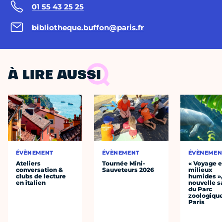
01 55 43 25 25
bibliotheque.buffon@paris.fr
À LIRE AUSSI
ÉVÈNEMENT
ÉVÈNEMENT
ÉVÈNEMEN
Ateliers
Tournée Mini-
« Voyage 
conversation &
Sauveteurs 2026
milieux
clubs de lecture
humides »,
en italien
nouvelle s
du Parc
zoologiqu
Paris