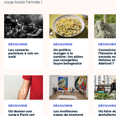
coup toute l'année !
DÉCOUVRIR
DÉCOUVRIR
DÉCOUVRI
Les concerts
On préfère
Connaisse
parisiens à voir en
manger à la
l’histoire 
août
cantine : les pâtes
amants ma
aux courgettes
Héloïse et
façon bolognaise
Abélard ?
DÉCOUVRIR
DÉCOUVRIR
DÉCOUVRI
Où donner son
Les meilleures
Où faire d
sang à Paris cet
expos du moment
gratuitem