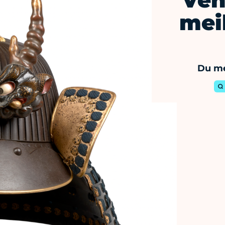
Ven
meil
Du me