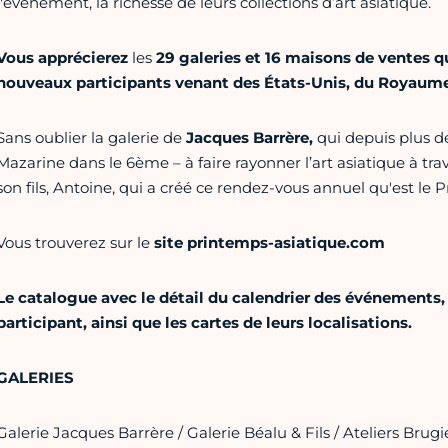
l'événement, la richesse de leurs collections d’art asiatique.
Vous apprécierez
les
29 galeries et 16 maisons de ventes qu
nouveaux participants venant des États-Unis, du Royaume
Sans oublier la galerie de
Jacques Barrère,
qui depuis plus d
Mazarine dans le 6ème – à faire rayonner l’art asiatique à trav
son fils, Antoine, qui a créé ce rendez-vous annuel qu'est le 
Vous trouverez sur le
site printemps-asiatique.com
Le catalogue avec le détail du calendrier des événements
participant, ainsi que les cartes de leurs localisations.
GALERIES
Galerie Jacques Barrère / Galerie Béalu & Fils / Ateliers Brugi