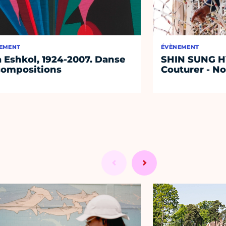
EMENT
ÉVÈNEMENT
 Eshkol, 1924-2007. Danse
SHIN SUNG HY
compositions
Couturer - N