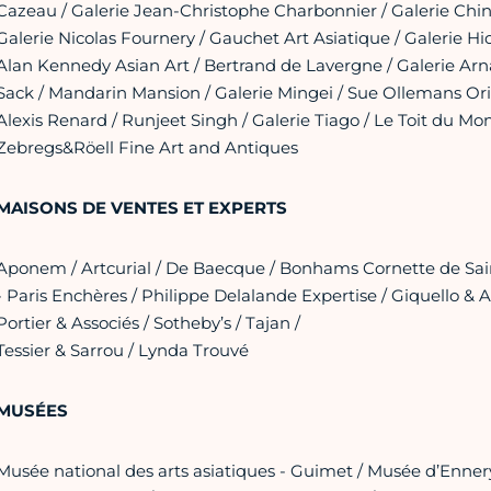
Cazeau / Galerie Jean-Christophe Charbonnier / Galerie ChinA
Galerie Nicolas Fournery / Gauchet Art Asiatique / Galerie Hio
Alan Kennedy Asian Art / Bertrand de Lavergne / Galerie Arna
Sack / Mandarin Mansion / Galerie Mingei / Sue Ollemans Orie
Alexis Renard / Runjeet Singh / Galerie Tiago / Le Toit du 
Zebregs&Röell Fine Art and Antiques
MAISONS DE VENTES ET EXPERTS
Aponem / Artcurial / De Baecque / Bonhams Cornette de Saint 
- Paris Enchères / Philippe Delalande Expertise / Giquello & A
Portier & Associés / Sotheby’s / Tajan /
Tessier & Sarrou / Lynda Trouvé
MUSÉES
Musée national des arts asiatiques - Guimet / Musée d’Ennery