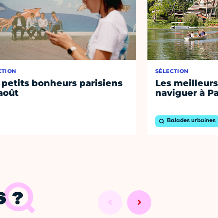
CTION
SÉLECTION
 petits bonheurs parisiens
Les meilleurs
août
naviguer à Pa
Balades urbaines
 ?