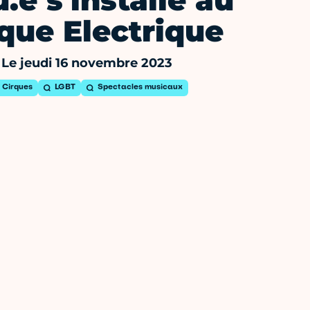
.e s'installe au
que Electrique
Le jeudi 16 novembre 2023
Cirques
LGBT
Spectacles musicaux