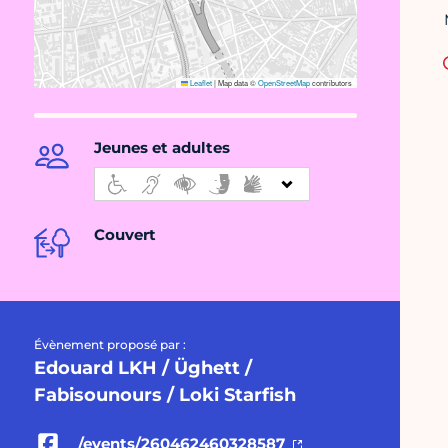
Leaflet
|
Map data ©
OpenStreetMap
contributors
Jeunes et adultes
Couvert
Évènement proposé par :
Edouard LKH / Üghett /
Fabisounours / Loki Starfish
/events/260462460328587