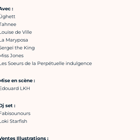
Avec :
Üghett
Tahnee
Louise de Ville
La Maryposa
Sergeï the King
Miss Jones
Les Soeurs de la Perpétuelle indulgence
Mise en scène :
Edouard LKH
Dj set :
Fabisounours
Loki Starfish
Ventes Illustrations :