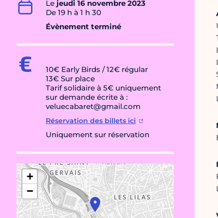
Le
jeudi 16 novembre 2023
De 19 h à 1 h 30
Évènement terminé
10€ Early Birds / 12€ régular
13€ Sur place
Tarif solidaire à 5€ uniquement
sur demande écrite à :
veluecabaret@gmail.com
Réservation des billets ici
Uniquement sur réservation
+
−