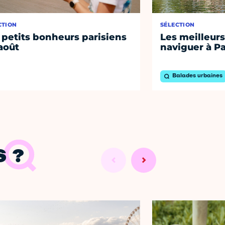
CTION
SÉLECTION
 petits bonheurs parisiens
Les meilleurs
août
naviguer à Pa
Balades urbaines
 ?