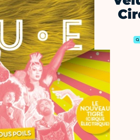
Velu
Cir