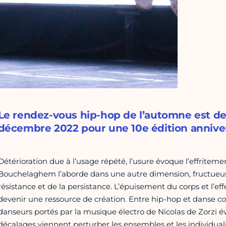
Le rendez-vous hip-hop de l’automne est de
décembre 2022 pour une 10e édition anniver
Détérioration due à l’usage répété, l’usure évoque l’effritemen
Bouchelaghem l’aborde dans une autre dimension, fructueuse 
résistance et de la persistance. L’épuisement du corps et l’ef
devenir une ressource de création. Entre hip-hop et danse c
danseurs portés par la musique électro de Nicolas de Zorzi 
décalages viennent perturber les ensembles et les individuali