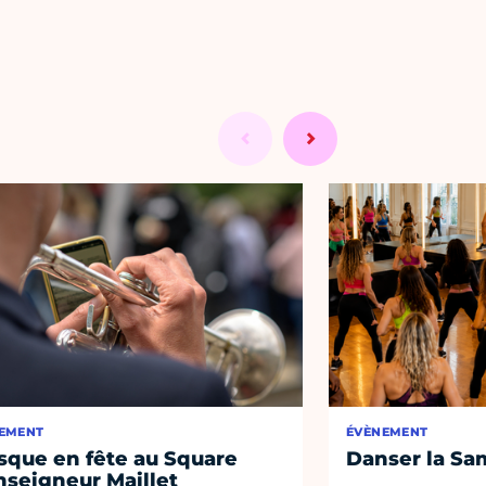
EMENT
ÉVÈNEMENT
sque en fête au Square
Danser la Sa
seigneur Maillet