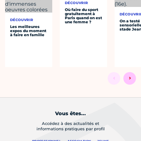
DÉCOUVRIR
Où faire du sport
gratuitement à
DÉCOUVRI
Paris quand on est
DÉCOUVRIR
On a testé 
une femme ?
sensoriell
Les meilleures
stade Jea
expos du moment
à faire en famille
Vous êtes...
Accédez à des actualités et
informations pratiques par profil