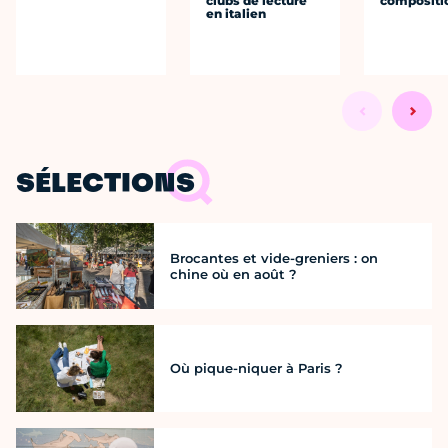
clubs de lecture
compositi
en italien
SÉLECTIONS
Brocantes et vide-greniers : on
chine où en août ?
Où pique-niquer à Paris ?