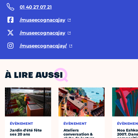
01 40 27 07 21
/museecognacqjay
/museecognacqjay
/museecognacqjay/
À LIRE AUSSI
ÉVÈNEMENT
ÉVÈNEMENT
ÉVÈNEMEN
Jardin d'été fête
Ateliers
Noa Eshkol
ses 20 ans
conversation &
2007. Dans