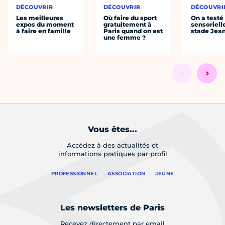
DÉCOUVRIR
DÉCOUVRIR
DÉCOUVRI
Les meilleures
Où faire du sport
On a testé 
expos du moment
gratuitement à
sensoriell
à faire en famille
Paris quand on est
stade Jea
une femme ?
Vous êtes...
Accédez à des actualités et
informations pratiques par profil
PROFESSIONNEL
ASSOCIATION
JEUNE
Les newsletters de Paris
Recevez directement par email