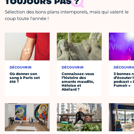
TOUJOURS PAS ?
Sélection des bons plans intemporels, mais qui valent le
coup toute l'année !
DÉCOUVRIR
DÉCOUVRIR
DÉCOUVRI
Où donner son
Connaissez-vous
3 bonnes r
sang à Paris cet
l’histoire des
d’écouter 
été ?
amants maudits,
podcast « 
Héloïse et
Fumoir »
Abélard ?