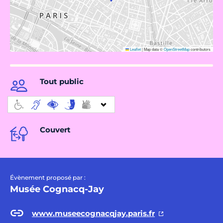
Leaflet
|
Map data ©
OpenStreetMap
contributors
Tout public
Couvert
Évènement proposé par :
Musée Cognacq-Jay
www.museecognacqjay.paris.fr