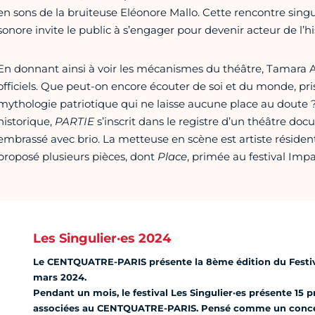
en sons de la bruiteuse Eléonore Mallo. Cette rencontre singul
sonore invite le public à s’engager pour devenir acteur de l’hi
En donnant ainsi à voir les mécanismes du théâtre, Tamara Al
officiels. Que peut-on encore écouter de soi et du monde, pr
mythologie patriotique qui ne laisse aucune place au doute ?
historique,
PARTIE
s’inscrit dans le registre d’un théâtre do
embrassé avec brio. La metteuse en scène est artiste résid
proposé plusieurs pièces, dont
Place
, primée au festival Imp
Les Singulier·es 2024
Le CENTQUATRE-PARIS présente la 8ème édition du Festival
mars 2024.
Pendant un mois, le festival Les Singulier·es présente 15 
associées au CENTQUATRE-PARIS. Pensé comme un concentr