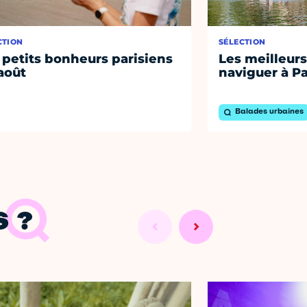
CTION
SÉLECTION
 petits bonheurs parisiens
Les meilleurs
août
naviguer à Pa
Balades urbaines
 ?