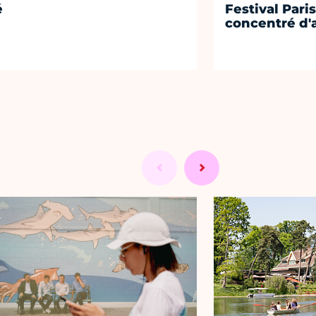
é
Festival Paris
concentré d'a