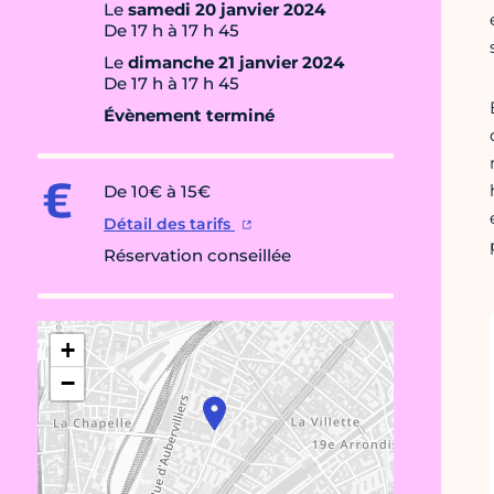
Le
samedi 20 janvier 2024
De 17 h à 17 h 45
Le
dimanche 21 janvier 2024
De 17 h à 17 h 45
Évènement terminé
De 10€ à 15€
Détail des tarifs
Réservation conseillée
+
−