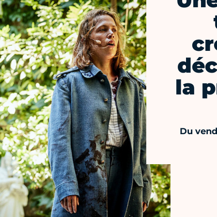
Une
cr
déc
la 
Du vend