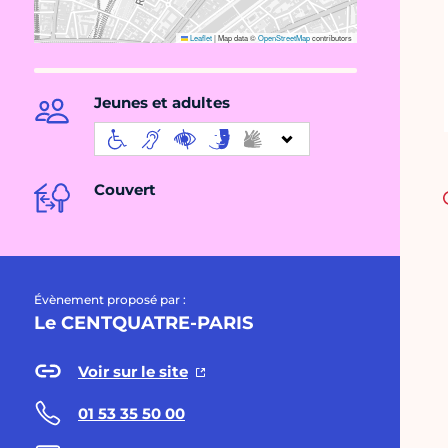
Leaflet
|
Map data ©
OpenStreetMap
contributors
Jeunes et adultes
Couvert
Évènement proposé par :
Le CENTQUATRE-PARIS
Voir sur le site
01 53 35 50 00