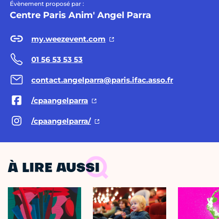
Évènement proposé par :
Centre Paris Anim' Angel Parra
my.weezevent.com
01 56 53 53 53
contact.angelparra@paris.ifac.asso.fr
/cpaangelparra
/cpaangelparra/
À LIRE AUSSI