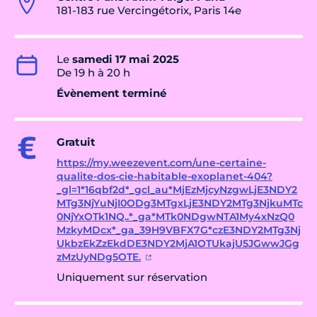
181-183 rue Vercingétorix, Paris 14e
Le
samedi 17 mai 2025
De 19 h à 20 h
Évènement terminé
Gratuit
https://my.weezevent.com/une-certaine-
qualite-dos-cie-habitable-exoplanet-404?
_gl=1*16qbf2d*_gcl_au*MjEzMjcyNzgwLjE3NDY2
MTg3NjYuNjI0ODg3MTgxLjE3NDY2MTg3NjkuMTc
0NjYxOTk1NQ..*_ga*MTk0NDgwNTA1My4xNzQ0
MzkyMDcx*_ga_39H9VBFX7G*czE3NDY2MTg3Nj
UkbzEkZzEkdDE3NDY2MjA1OTUkajU5JGwwJGg
zMzUyNDg5OTE.
Uniquement sur réservation