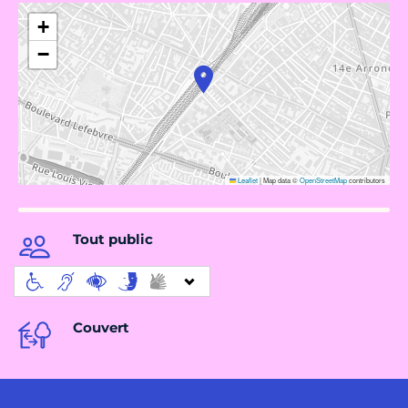
+
−
Leaflet
|
Map data ©
OpenStreetMap
contributors
Tout public
Couvert