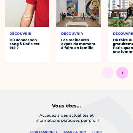
DÉCOUVRIR
DÉCOUVRIR
DÉCOUVRI
Où donner son
Les meilleures
Où faire d
sang à Paris cet
expos du moment
gratuitem
été ?
à faire en famille
Paris quan
une femm
Vous êtes...
Accédez à des actualités et
informations pratiques par profil
PROFESSIONNEL
ASSOCIATION
JEUNE