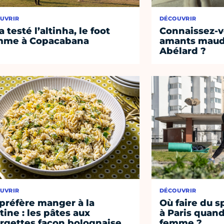
UVRIR
DÉCOUVRIR
a testé l’altinha, le foot
Connaissez-vo
mme à Copacabana
amants maudi
Abélard ?
UVRIR
DÉCOUVRIR
préfère manger à la
Où faire du s
tine : les pâtes aux
à Paris quand
rgettes façon bolognaise
femme ?