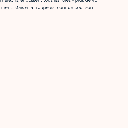
améléons, endossent tous les rôles – plus de 40
nnent. Mais si la troupe est connue pour son