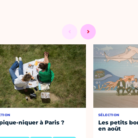
CTION
SÉLECTION
pique-niquer à Paris ?
Les petits bo
en août