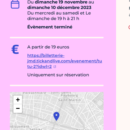
Du
dimanche 19 novembre
au
dimanche 10 décembre 2023
Du mercredi au samedi et Le
dimanche de 19 h à 21 h
Évènement terminé
A partir de 19 euros
https://billetterie-
jmd.tickandlive.com/evenement/tu
tu-2?idwl=2
Uniquement sur réservation
+
−