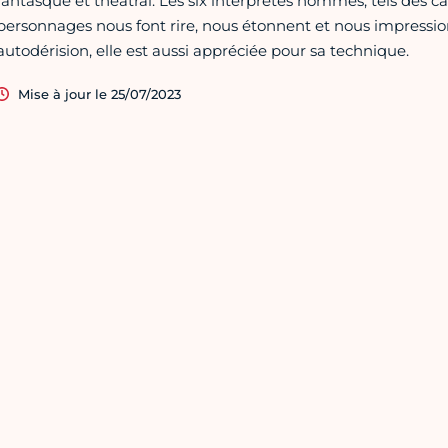
fantasque et théâtral. Les six interprètes hommes, tels des c
personnages nous font rire, nous étonnent et nous impressio
autodérision, elle est aussi appréciée pour sa technique.
Mise à jour le 25/07/2023