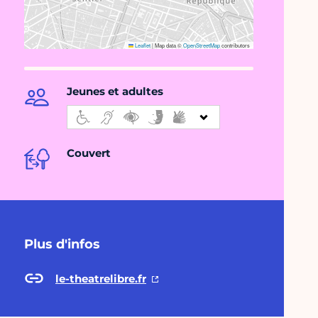
Leaflet
|
Map data ©
OpenStreetMap
contributors
Jeunes et adultes
Couvert
Plus d'infos
le-theatrelibre.fr