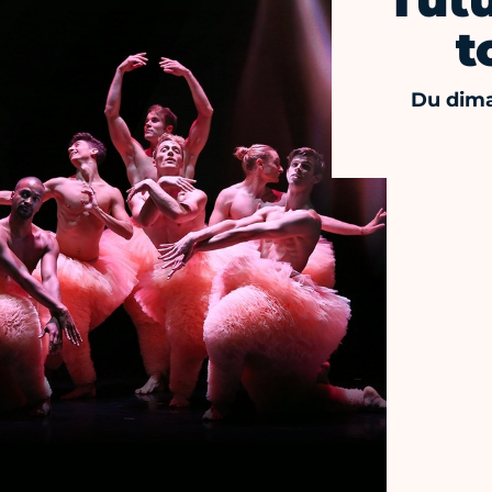
Tutu
t
Du dima