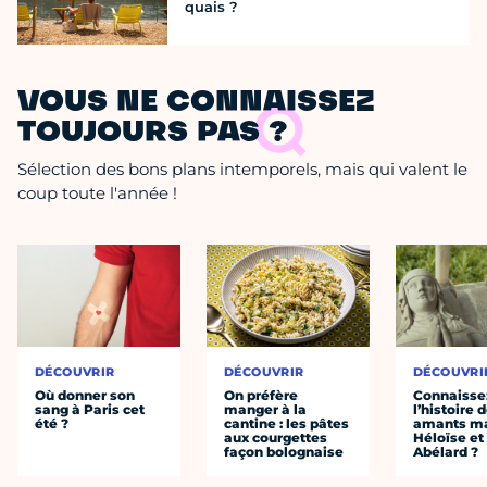
quais ?
VOUS NE CONNAISSEZ
TOUJOURS PAS ?
Sélection des bons plans intemporels, mais qui valent le
coup toute l'année !
DÉCOUVRIR
DÉCOUVRIR
DÉCOUVRI
Où donner son
On préfère
Connaisse
sang à Paris cet
manger à la
l’histoire 
été ?
cantine : les pâtes
amants ma
aux courgettes
Héloïse et
façon bolognaise
Abélard ?