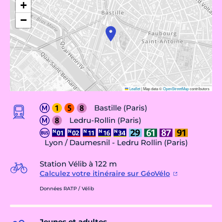
+
−
Leaflet
|
Map data ©
OpenStreetMap
contributors
Bastille (Paris)
Ledru-Rollin (Paris)
Lyon / Daumesnil - Ledru Rollin (Paris)
Station Vélib à 122 m
Calculez votre itinéraire sur GéoVélo
Données RATP / Vélib
Jeunes et adultes